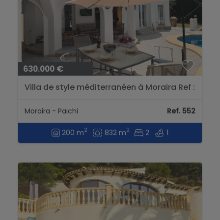
630.000 €
Villa de style méditerranéen à Moraira Ref :
552...
Moraira - Paichi
Ref. 552
2
2
200 m
832 m
2
1