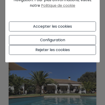
notre
Politique de cookie
995.000 €
Villa à Benissa
Accepter les cookies
Javea - Fanadix
Ref. 550-INV
Configuration
2
2
406 m
1.597 m
4
5
Rejeter les cookies