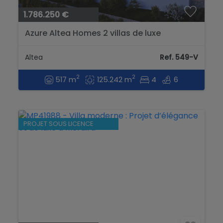
1.786.250 €
Azure Altea Homes 2 villas de luxe
exclusives à Altea, modèle Senza....
Altea
Ref. 549-V
2
2
517 m
125.242 m
4
6
PROJET SOUS LICENCE