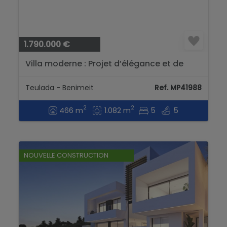
1.790.000 €
Villa moderne : Projet d’élégance et de
luxe à Moraira...
Teulada - Benimeit
Ref. MP41988
2
2
466 m
1.082 m
5
5
NOUVELLE CONSTRUCTION