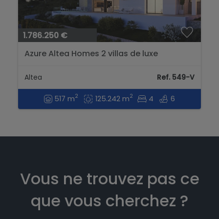
1.786.250 €
Azure Altea Homes 2 villas de luxe
exclusives à Altea, modèle Senza....
Altea
Ref. 549-V
2
2
517 m
125.242 m
4
6
Vous ne trouvez pas ce
que vous cherchez ?