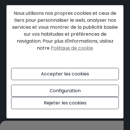
Remplissez le formulaire ci-dessous et
Nous utilisons nos propres cookies et ceux de
nous ferons une sélection des meilleures
tiers pour personnaliser le web, analyser nos
services et vous montrer de la publicité basée
propriétés qui correspondent à vos
sur vos habitudes et préférences de
besoins.
navigation. Pour plus d'informations, visitez
notre
Politique de cookie
Vous pouvez aussi nous contacter
directement.
Accepter les cookies
+34 606451692
Configuration
info@nornsmoraira.com
Rejeter les cookies