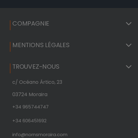
In
su
20
COMPAGNIE
MENTIONS LÉGALES
TROUVEZ-NOUS
c/ Océano Ártico, 23
03724 Moraira
+34 965744747
+34 606451692
info@nornsmoraira.com